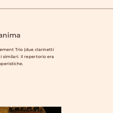
'anima
nement Trio (due clarinetti
imilari. Il repertorio era
operistiche.