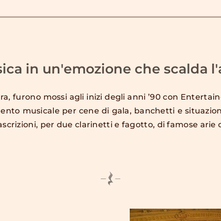
ica in un'emozione che scalda l
éra, furono mossi agli inizi degli anni ’90 con Entertai
to musicale per cene di gala, banchetti e situazioni s
scrizioni, per due clarinetti e fagotto, di famose arie 