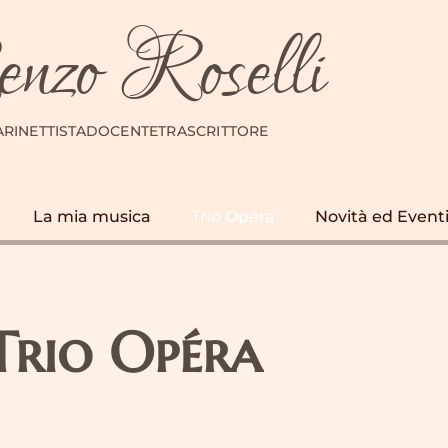
nzo Roselli
ARINETTISTA
DOCENTE
TRASCRITTORE
La mia musica
Trio Opéra
Novità ed Event
Trio Opéra